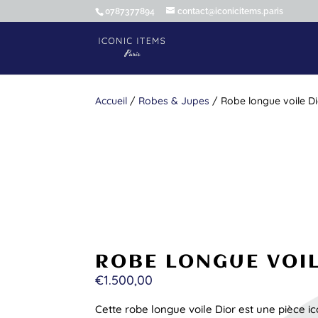
0787377894
contact@iconicitems.paris
Accueil
/
Robes & Jupes
/ Robe longue voile D
ROBE LONGUE VOIL
€
1.500,00
Cette robe longue voile Dior est une pièce i