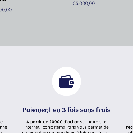
€
5.000,00
000,00

Paiement en 3 fois sans frais
e.
A partir de 2000€ d’achat
sur notre site
enne
internet, Iconic Items Paris vous permet de
rec
la
payer votre commande en 3 fois sans frais .
rob