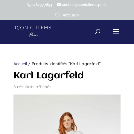
0787377894
contact@iconicitems.paris
Articles 0
Accueil
/ Produits identifiés “Karl Lagarfeld”
Karl Lagarfeld
8 résultats affichés