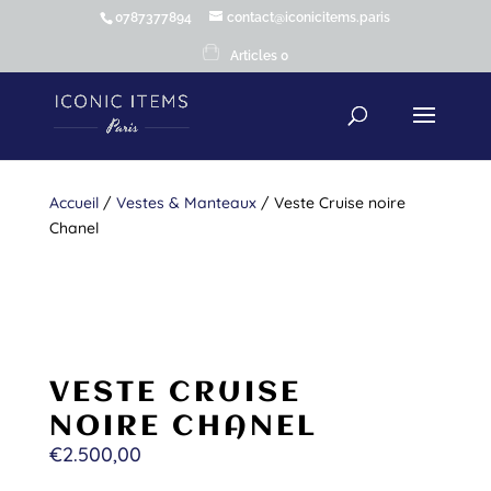
0787377894
contact@iconicitems.paris
Articles 0
Accueil
/
Vestes & Manteaux
/ Veste Cruise noire
Chanel
VESTE CRUISE
NOIRE CHANEL
€
2.500,00