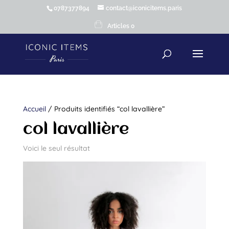
0787377894
contact@iconicitems.paris
Articles 0
Accueil
/ Produits identifiés “col lavallière”
col lavallière
Voici le seul résultat