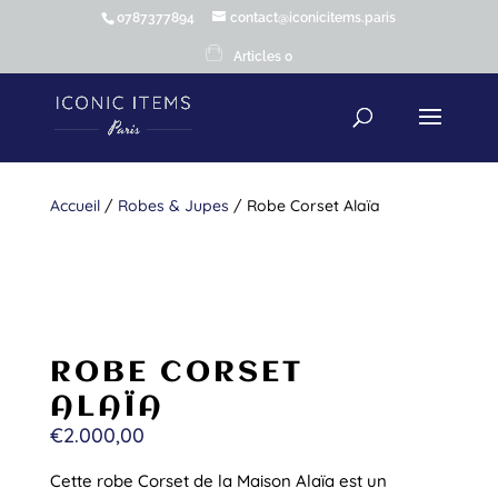
0787377894
contact@iconicitems.paris
Articles 0
Accueil
/
Robes & Jupes
/ Robe Corset Alaïa
ROBE CORSET
ALAÏA
€
2.000,00
Cette robe Corset de la Maison Alaïa est un