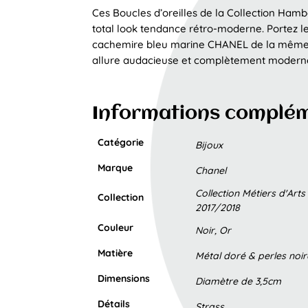
Ces Boucles d’oreilles de la Collection Ha
total look tendance rétro-moderne. Portez l
cachemire bleu marine CHANEL de la même 
allure audacieuse et complètement moderne
Informations complé
Catégorie
Bijoux
Marque
Chanel
Collection Métiers d'Ar
Collection
2017/2018
Couleur
Noir, Or
Matière
Métal doré & perles noir
Dimensions
Diamètre de 3,5cm
Détails
Strass