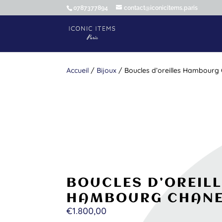
0787377894
contact@iconicitems.paris
Accueil
/
Bijoux
/ Boucles d’oreilles Hambourg
BOUCLES D’OREIL
HAMBOURG CHAN
€
1.800,00