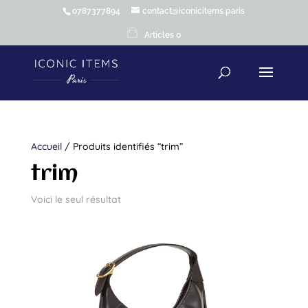
0787377894
contact@iconicitems.paris
Articles 0
Accueil
/ Produits identifiés “trim”
trim
Voici le seul résultat