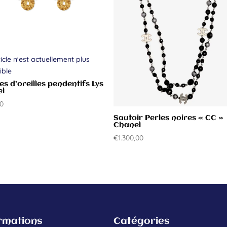
icle n'est actuellement plus
ible
es d’oreilles pendentifs Lys
el
00
Sautoir Perles noires « CC »
Chanel
€
1.300,00
rmations
Catégories