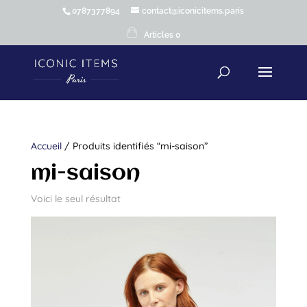
0787377894
contact@iconicitems.paris
Articles 0
Accueil
/ Produits identifiés “mi-saison”
mi-saison
Voici le seul résultat