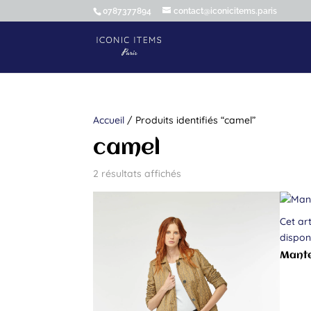
0787377894
contact@iconicitems.paris
Accueil
/ Produits identifiés “camel”
camel
2 résultats affichés
Cet art
dispon
Mante