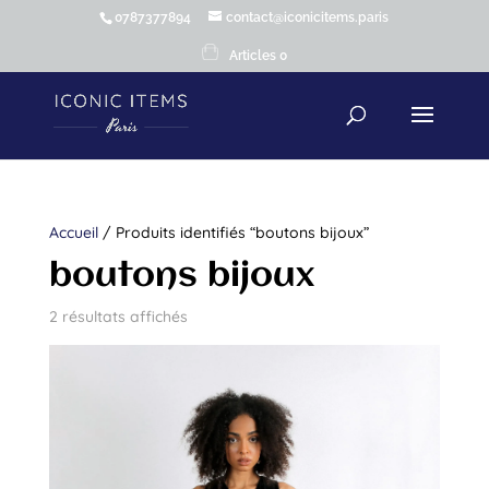
0787377894
contact@iconicitems.paris
Articles 0
Accueil
/ Produits identifiés “boutons bijoux”
boutons bijoux
2 résultats affichés