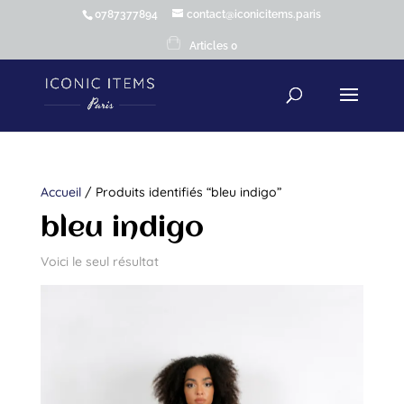
0787377894
contact@iconicitems.paris
Articles 0
Accueil
/ Produits identifiés “bleu indigo”
bleu indigo
Voici le seul résultat